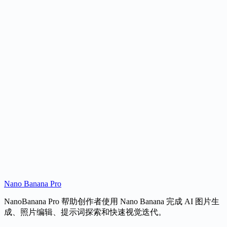
页面自然覆盖 nano banana pro、nano banana prompt、nano
banana ai free、Google Nano Banana、Gemini Nano Banana 和
3D figurines 等长尾搜索。
支持参考图编辑
当用户需要保留人脸、产品、构图或风格锚点时，可以从提示
词创意切到图生图编辑。
用例更贴近创作者
配图展示人像、缩略图、老照片修复、风格化插画和收藏公仔
等可落地创作方向。
Nano Banana Pro
NanoBanana Pro 帮助创作者使用 Nano Banana 完成 AI 图片生
成、照片编辑、提示词探索和快速视觉迭代。