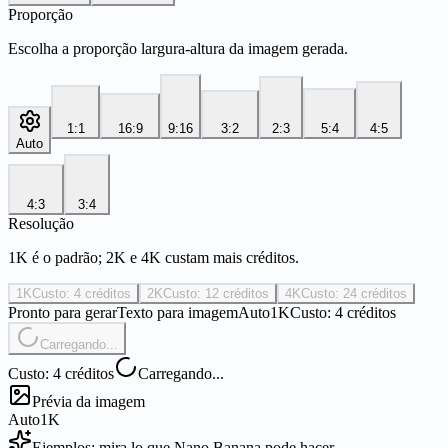
Proporção
Escolha a proporção largura-altura da imagem gerada.
1:1
16:9
9:16
3:2
2:3
5:4
4:5
Auto
4:3
3:4
Resolução
1K é o padrão; 2K e 4K custam mais créditos.
1K
Custo: 4 créditos
2K
Custo: 12 créditos
4K
Custo: 24 créditos
Pronto para gerar
Texto para imagem
Auto
1K
Custo: 4 créditos
Carregando...
Custo: 4 créditos
Carregando...
Prévia da imagem
Auto
1K
Ejemplos: mira lo que Nano Banana pode hacer