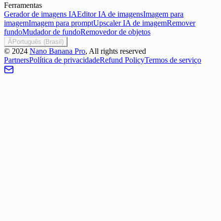
Ferramentas
Gerador de imagens IA
Editor IA de imagens
Imagem para
imagem
Imagem para prompt
Upscaler IA de imagem
Remover
fundo
Mudador de fundo
Removedor de objetos
Ã
Português (Brasil)
©
2024
Nano Banana Pro
, All rights reserved
Partners
Política de privacidade
Refund Policy
Termos de serviço