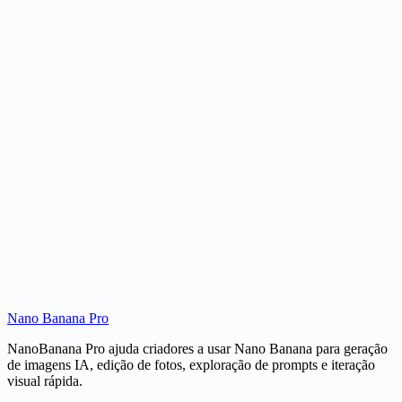
pro, prompt nano banana, nano banana ai grátis, Google Nano
Banana, Gemini Nano Banana e figuras 3D.
Edição consciente de referências
Os usuários podem passar de uma ideia de prompt a edição imagem
a imagem quando precisam de um rosto, produto, composição ou
âncora de estilo específica.
Exemplos centrados em criadores
Os visuais de casos de uso mostram o que ou gerador pode cobrir:
retratos, miniaturas, restaurações, arte estilizado e ideias de
personagens colecionáveis.
Nano Banana Pro
NanoBanana Pro ajuda criadores a usar Nano Banana para geração
de imagens IA, edição de fotos, exploração de prompts e iteração
visual rápida.