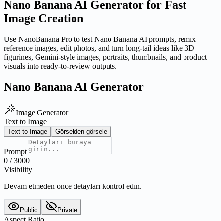
Nano Banana AI Generator for Fast
Image Creation
Use NanoBanana Pro to test Nano Banana AI prompts, remix
reference images, edit photos, and turn long-tail ideas like 3D
figurines, Gemini-style images, portraits, thumbnails, and product
visuals into ready-to-review outputs.
Nano Banana AI Generator
Image Generator
Text to Image
Text to Image
Görselden görsele
Prompt
0
/
3000
Visibility
Devam etmeden önce detayları kontrol edin.
Public
Private
Aspect Ratio