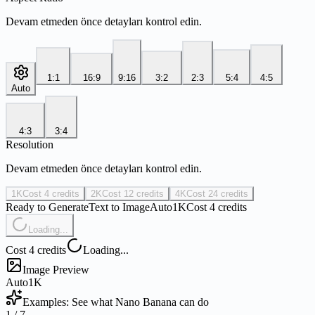
Devam etmeden önce detayları kontrol edin.
1:1
16:9
9:16
3:2
2:3
5:4
4:5
Auto
4:3
3:4
Resolution
Devam etmeden önce detayları kontrol edin.
1K
Cost 4 credits
2K
Cost 12 credits
4K
Cost 24 credits
Ready to Generate
Text to Image
Auto
1K
Cost 4 credits
Loading...
Cost 4 credits
Loading...
Image Preview
Auto
1K
Examples: See what Nano Banana can do
1
/
7