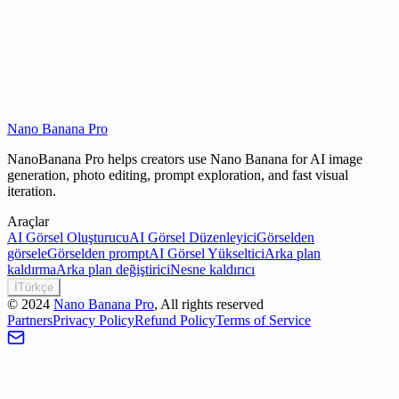
Creator-first examples
NanoBanana Pro içinde AI görsel üretimi, düzenleme ve görsel
workflow süreçlerini hızlandırmak için bu özelliği kullanın.
Nano Banana Pro
NanoBanana Pro helps creators use Nano Banana for AI image
generation, photo editing, prompt exploration, and fast visual
iteration.
Araçlar
AI Görsel Oluşturucu
AI Görsel Düzenleyici
Görselden
görsele
Görselden prompt
AI Görsel Yükseltici
Arka plan
kaldırma
Arka plan değiştirici
Nesne kaldırıcı
İ
Türkçe
©
2024
Nano Banana Pro
, All rights reserved
Partners
Privacy Policy
Refund Policy
Terms of Service