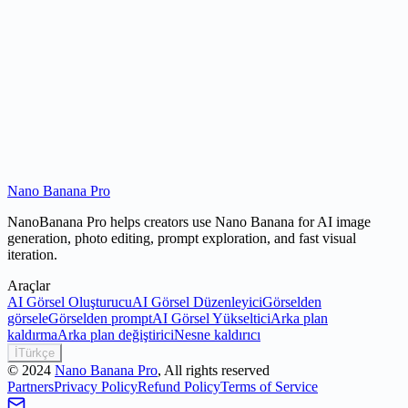
Is Nano Banana free to use?
Nano Banana Pro
Try Nano Banana
NanoBanana Pro helps creators use Nano Banana for AI image
generation, photo editing, prompt exploration, and fast visual
iteration.
Araçlar
AI Görsel Oluşturucu
AI Görsel Düzenleyici
Görselden
görsele
Görselden prompt
AI Görsel Yükseltici
Arka plan
kaldırma
Arka plan değiştirici
Nesne kaldırıcı
İ
Türkçe
©
2024
Nano Banana Pro
, All rights reserved
Partners
Privacy Policy
Refund Policy
Terms of Service