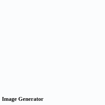
G
Nano Banana
Image
auto
1x
1K
LoRA: Normal
Generate
Generated results
Generate an image to preview it here.
Ready when you are
Generate an image to preview it here.
Generate an image to preview it here.
Image Generator