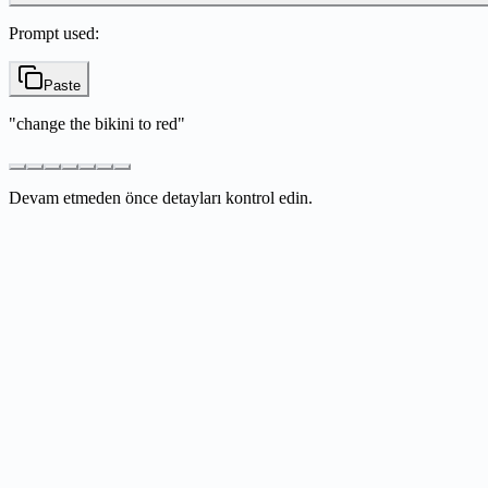
Prompt used:
Paste
"
change the bikini to red
"
Devam etmeden önce detayları kontrol edin.
What is Nano Banana?
How does Nano Banana work?