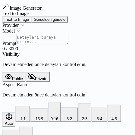
Image Generator
Text to Image
Text to Image
Görselden görsele
Provider
Model
Prompt
0
/
3000
Visibility
Devam etmeden önce detayları kontrol edin.
Public
Private
Aspect Ratio
Devam etmeden önce detayları kontrol edin.
1:1
16:9
9:16
3:2
2:3
5:4
4:5
Auto