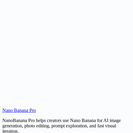
Hoe werkt dit?
Hoe werkt dit?
Hoe werkt dit?
Nano Banana Pro
Maken
Browse prompts
NanoBanana Pro helps creators use Nano Banana for AI image
generation, photo editing, prompt exploration, and fast visual
iteration.