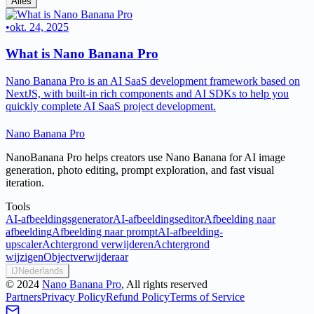
Alles
•
okt. 24, 2025
What is Nano Banana Pro
Nano Banana Pro is an AI SaaS development framework based on
NextJS, with built-in rich components and AI SDKs to help you
quickly complete AI SaaS project development.
Nano Banana Pro
NanoBanana Pro helps creators use Nano Banana for AI image
generation, photo editing, prompt exploration, and fast visual
iteration.
Tools
AI-afbeeldingsgenerator
AI-afbeeldingseditor
Afbeelding naar
afbeelding
Afbeelding naar prompt
AI-afbeelding-
upscaler
Achtergrond verwijderen
Achtergrond
wijzigen
Objectverwijderaar
Ĳ
Nederlands
©
2024
Nano Banana Pro
, All rights reserved
Partners
Privacy Policy
Refund Policy
Terms of Service