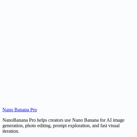
出力が合わない場合は？
どの入力が向いていますか？
NanoBanana Proを選ぶ理由は？
Nano Banana Pro
今すぐ開始
プロンプトを見る
NanoBanana Pro helps creators use Nano Banana for AI image
generation, photo editing, prompt exploration, and fast visual
iteration.