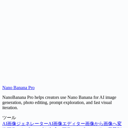
Are Nano Banana images watermarked?
What is Nano Banana's world knowledge?
Is Nano Banana free to use?
Nano Banana Pro
Try Nano Banana
NanoBanana Pro helps creators use Nano Banana for AI image
generation, photo editing, prompt exploration, and fast visual
iteration.
ツール
AI画像ジェネレーター
AI画像エディター
画像から画像へ変