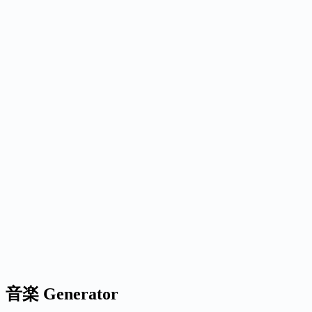
G
Nano Banana
Image
auto
1x
1K
LoRA: Normal
Generate
Generated results
Generate an image to preview it here.
Ready when you are
Generate an image to preview it here.
Generate an image to preview it here.
音楽 Generator