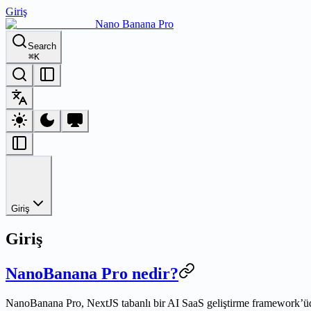
Giriş
Nano Banana Pro
Search
⌘
K
Giriş
Giriş
NanoBanana Pro nedir?
NanoBanana Pro, NextJS tabanlı bir AI SaaS geliştirme framework’üdür.