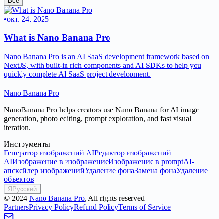
Все
•
окт. 24, 2025
What is Nano Banana Pro
Nano Banana Pro is an AI SaaS development framework based on
NextJS, with built-in rich components and AI SDKs to help you
quickly complete AI SaaS project development.
Nano Banana Pro
NanoBanana Pro helps creators use Nano Banana for AI image
generation, photo editing, prompt exploration, and fast visual
iteration.
Инструменты
Генератор изображений AI
Редактор изображений
AI
Изображение в изображение
Изображение в prompt
AI-
апскейлер изображений
Удаление фона
Замена фона
Удаление
объектов
Я
Русский
©
2024
Nano Banana Pro
, All rights reserved
Partners
Privacy Policy
Refund Policy
Terms of Service