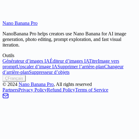
Nano Banana Pro
NanoBanana Pro helps creators use Nano Banana for AI image
generation, photo editing, prompt exploration, and fast visual
iteration.
Outils
Générateur d’images IA
Éditeur d’images IA
Titre
Image vers
prompt
Upscaler d’image IA
Supprimer l’arrière-plan
Changeur
d’arrière-plan
Suppresseur d’objets
Ç
Français
©
2024
Nano Banana Pro
, All rights reserved
Partners
Privacy Policy
Refund Policy
Terms of Service