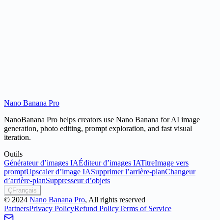
Is Nano Banana free to use?
Nano Banana Pro
Try Nano Banana
NanoBanana Pro helps creators use Nano Banana for AI image
generation, photo editing, prompt exploration, and fast visual
iteration.
Outils
Générateur d’images IA
Éditeur d’images IA
Titre
Image vers
prompt
Upscaler d’image IA
Supprimer l’arrière-plan
Changeur
d’arrière-plan
Suppresseur d’objets
Ç
Français
©
2024
Nano Banana Pro
, All rights reserved
Partners
Privacy Policy
Refund Policy
Terms of Service