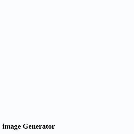
G
Nano Banana
Image
auto
1x
1K
LoRA: Normal
Generate
Generated results
Generate an image to preview it here.
Ready when you are
Generate an image to preview it here.
Generate an image to preview it here.
image Generator