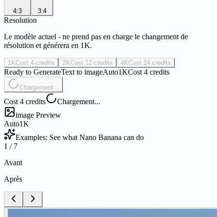
4:3
3:4
Resolution
Le modèle actuel - ne prend pas en charge le changement de
résolution et générera en 1K.
1K
Cost 4 credits
2K
Cost 12 credits
4K
Cost 24 credits
Ready to Generate
Text to image
Auto
1K
Cost 4 credits
Chargement...
Cost 4 credits
Chargement...
image Preview
Auto
1K
Examples: See what Nano Banana can do
1
/
7
Avant
Après