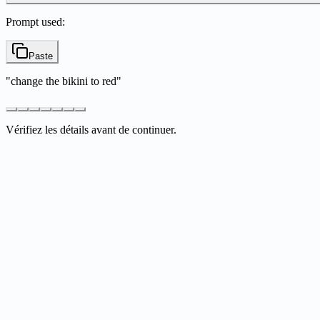
Prompt used:
Paste
"
change the bikini to red
"
Vérifiez les détails avant de continuer.
What is Nano Banana?
How does Nano Banana work?