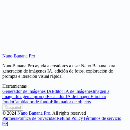
¿Por qué usar NanoBanana Pro en lugar de un generador genérico?
Nano Banana Pro
Generar imagen
Probar imagen a imagen
NanoBanana Pro ayuda a creadores a usar Nano Banana para
generación de imágenes IA, edición de fotos, exploración de
prompts e iteración visual rápida.
Herramientas
Generador de imágenes IA
Editor IA de imágenes
Imagen a
imagen
Imagen a prompt
Escalador IA de imagen
Eliminar
fondo
Cambiador de fondo
Eliminador de objetos
Ñ
Español
©
2024
Nano Banana Pro
, All rights reserved
Partners
Política de privacidad
Refund Policy
Términos de servicio