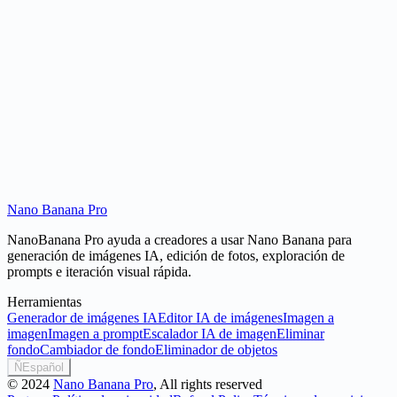
Puedo reutilizar prompts de la galería?
Por qué el resultado ignoró parte de mi prompt?
Nano Banana Pro
Crear con un prompt
NanoBanana Pro ayuda a creadores a usar Nano Banana para
generación de imágenes IA, edición de fotos, exploración de
prompts e iteración visual rápida.
Herramientas
Generador de imágenes IA
Editor IA de imágenes
Imagen a
imagen
Imagen a prompt
Escalador IA de imagen
Eliminar
fondo
Cambiador de fondo
Eliminador de objetos
Ñ
Español
©
2024
Nano Banana Pro
, All rights reserved