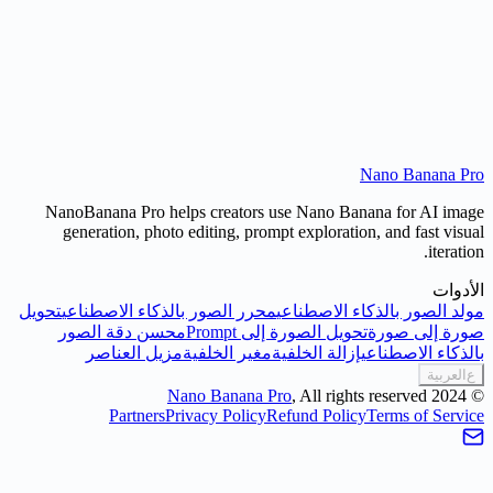
Nano Banana Pr
إنشاء صورة
NanoBanana Pro helps creators use Nano Banana for AI imag
generation, photo editing, prompt exploration, and fast visua
iteration
لأدوات
ولد الصور بالذكاء الاصطناعي
محرر الصور بالذكاء الاصطناعي
تحويل
ورة إلى صورة
تحويل الصورة إلى Prompt
محسن دقة الصور
الذكاء الاصطناعي
إزالة الخلفية
مغير الخلفية
مزيل العناصر
ع
العربية
Nano Banana Pro
, All rights reserved
2024
Partners
Privacy Policy
Refund Policy
Terms of Servic