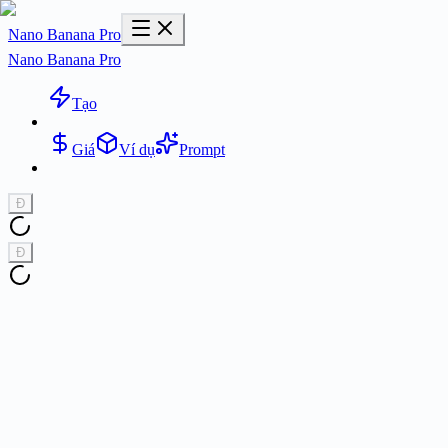
Nano Banana Pro
Nano Banana Pro
Tạo
Giá
Ví dụ
Prompt
Đ
Đ