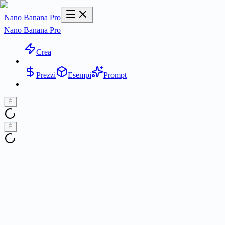
Nano Banana Pro
Nano Banana Pro
Crea
Prezzi
Esempi
Prompt
È
È