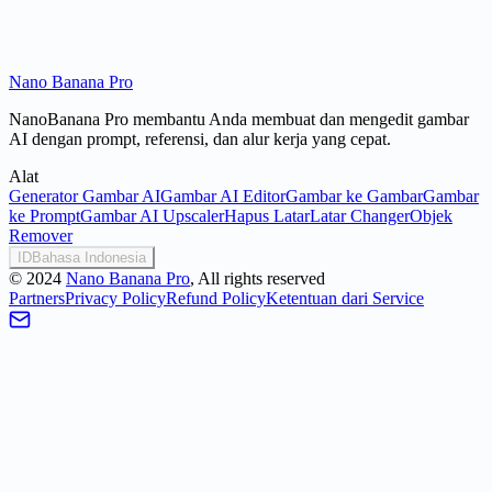
Nano Banana Pro
NanoBanana Pro membantu Anda membuat dan mengedit gambar
AI dengan prompt, referensi, dan alur kerja yang cepat.
Alat
Generator Gambar AI
Gambar AI Editor
Gambar ke Gambar
Gambar
ke Prompt
Gambar AI Upscaler
Hapus Latar
Latar Changer
Objek
Remover
ID
Bahasa Indonesia
©
2024
Nano Banana Pro
, All rights reserved
Partners
Privacy Policy
Refund Policy
Ketentuan dari Service