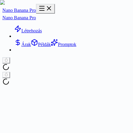
Nano Banana Pro
Nano Banana Pro
Létrehozás
Árak
Példák
Promptok
Ő
Ő