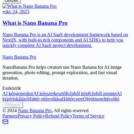
Összes
•
okt. 24, 2025
What is Nano Banana Pro
Nano Banana Pro is an AI SaaS development framework based on
NextJS, with built-in rich components and AI SDKs to help you
quickly complete AI SaaS project development.
Nano Banana Pro
NanoBanana Pro helps creators use Nano Banana for AI image
generation, photo editing, prompt exploration, and fast visual
iteration.
Eszközök
AI képgenerátor
AI képszerkesztő
Képből kép
Képből prompt
AI
képfelskálázó
Háttér eltávolítása
Háttércsere
Objektumeltávolító
Ő
Magyar
©
2024
Nano Banana Pro
, All rights reserved
Partners
Privacy Policy
Refund Policy
Terms of Service